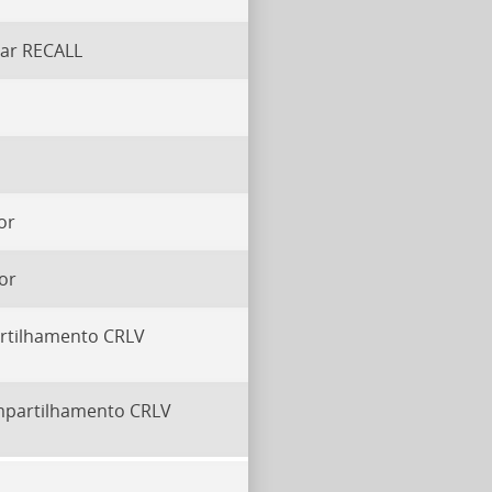
tar RECALL
or
or
rtilhamento CRLV
ompartilhamento CRLV