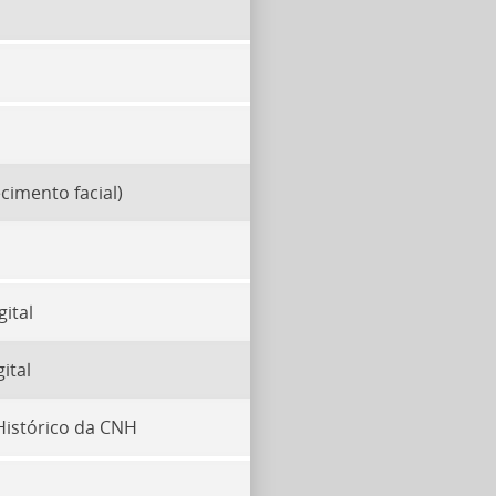
cimento facial)
ital
ital
Histórico da CNH