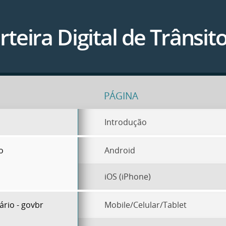
rteira Digital de Trânsit
PÁGINA
s
Introdução
vo
Android
iOS (iPhone)
rio - govbr
Mobile/Celular/Tablet